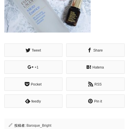
Tweet
Share
+1
Hatena
Pocket
RSS
feedly
Pin it
投稿者:
Baroque_Bright