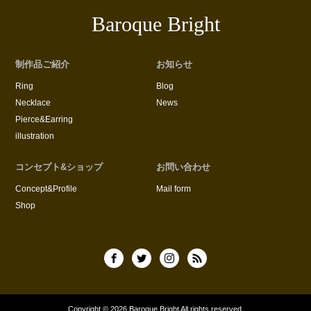
Baroque Bright
制作品ご紹介
お知らせ
Ring
Blog
Necklace
News
Pierce&Earring
illustration
コンセプト&ショップ
お問い合わせ
Concept&Profile
Mail form
Shop
Copyright © 2026
Baroque Bright
All rights reserved.